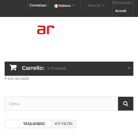
Benvenuto,
Contattaci
Italiano
Euro (€)
Accedi
Carrello:
0
Prodotti
Il tuo account
TAGLIANDO
KIT FILTRI