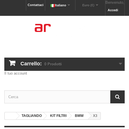
Benvenuto,
Contattaci
Italiano
Euro (€)
Accedi
Carrello:
0
Prodotti
Il tuo account
TAGLIANDO
KIT FILTRI
BMW
X3