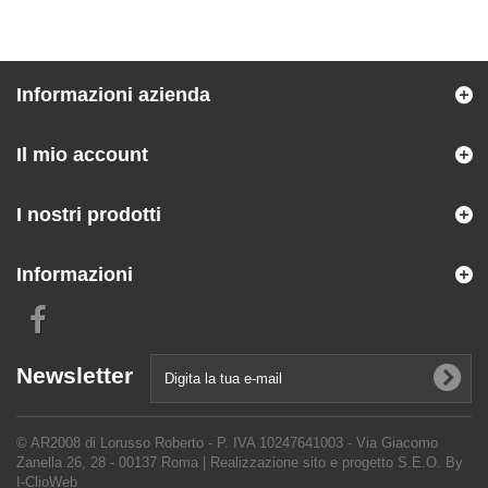
Informazioni azienda
Il mio account
I nostri prodotti
Informazioni
Newsletter
© AR2008 di Lorusso Roberto - P. IVA 10247641003 - Via Giacomo
Zanella 26, 28 - 00137 Roma |
Realizzazione sito e progetto S.E.O. By
I-ClioWeb