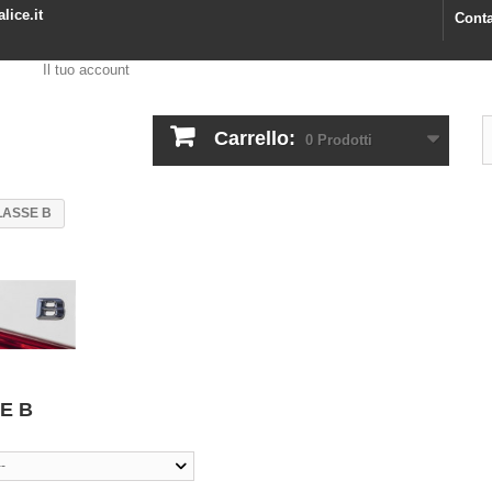
lice.it
Conta
Il tuo account
Carrello:
0
Prodotti
LASSE B
E B
--