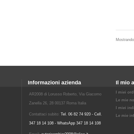
Mostrando 
Informazioni azienda
Il mio 
I miei ord
AR2008 di Lorusso Roberto, Via Giacomo
Le mie no
Zanella 26, 28 00137 Roma Italia
I miei ind
Contattaci subito:
Tel. 06 82 74 920 - Cell.
Le mie in
347 18 14 108 - WhatsApp 347 18 14 108