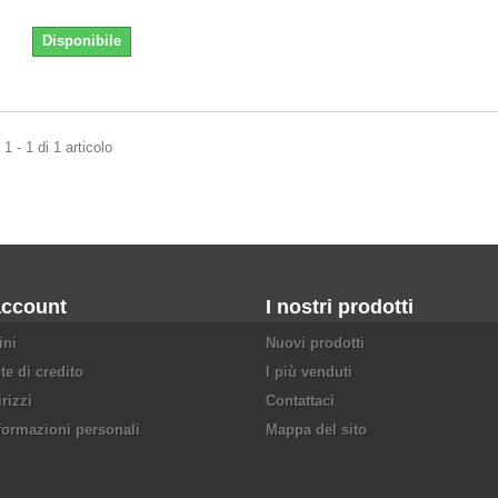
Disponibile
1 - 1 di 1 articolo
account
I nostri prodotti
ini
Nuovi prodotti
te di credito
I più venduti
irizzi
Contattaci
formazioni personali
Mappa del sito