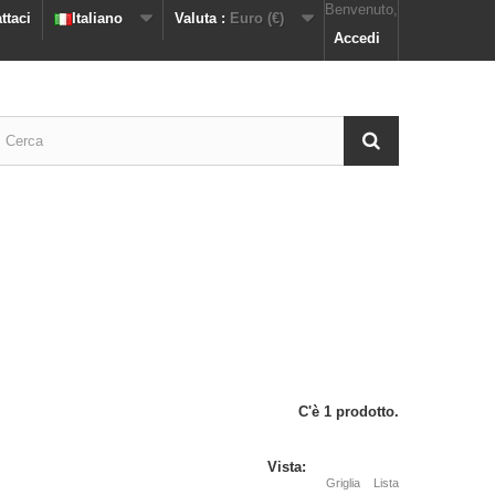
Benvenuto,
ttaci
Italiano
Valuta :
Euro (€)
Accedi
C'è 1 prodotto.
Vista:
Griglia
Lista