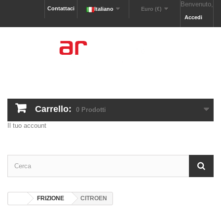
Benvenuto,
Contattaci
Italiano
Euro (€)
Accedi
Carrello:
0
Prodotti
Il tuo account
FRIZIONE
CITROEN