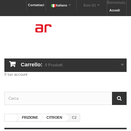
Benvenuto,
Contattaci
Italiano
Euro (€)
Accedi
Carrello:
0
Prodotti
Il tuo account
FRIZIONE
CITROEN
C2