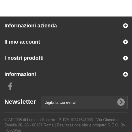
Informazioni azienda
Il mio account
I nostri prodotti
Informazioni
Newsletter
© AR2008 di Lorusso Roberto - P. IVA 10247641003 - Via Giacomo
Zanella 26, 28 - 00137 Roma |
Realizzazione sito e progetto S.E.O. By
I-ClioWeb