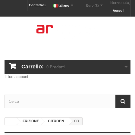
Benvenuto,
Contattaci
Italiano
Euro (€)
Accedi
Carrello:
0
Prodotti
Il tuo account
FRIZIONE
CITROEN
C3