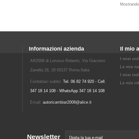
Mostrando 
Informazioni azienda
Il mio 
I miei ord
AR2008 di Lorusso Roberto, Via Giacomo
Le mie no
Zanella 26, 28 00137 Roma Italia
I miei ind
Contattaci subito:
Tel. 06 82 74 920 - Cell.
Le mie in
347 18 14 108 - WhatsApp 347 18 14 108
Email:
autoricambiar2008@alice.it
Newsletter