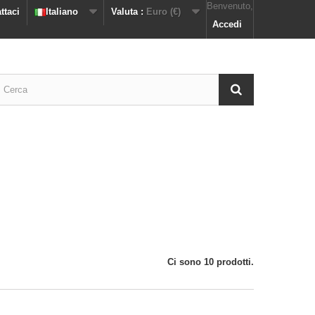
Benvenuto,
ttaci
Italiano
Valuta :
Euro (€)
Accedi
Ci sono 10 prodotti.