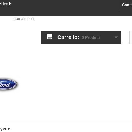
lice.it
Conta
Il tuo account
Carrello:
0
Prodotti
egorie