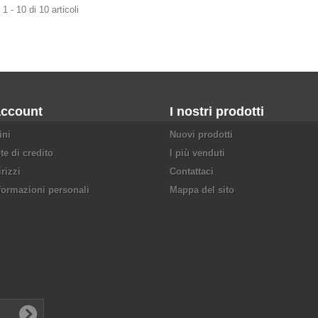
1 - 10 di 10 articoli
account
I nostri prodotti
ini
Nuovi prodotti
te di credito
I più venduti
irizzi
Contattaci
formazioni personali
Mappa del sito