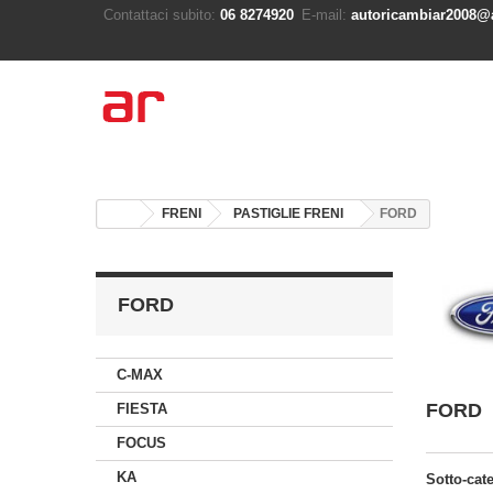
Contattaci subito:
06 8274920
E-mail:
autoricambiar2008@a
FRENI
PASTIGLIE FRENI
FORD
FORD
C-MAX
FORD
FIESTA
FOCUS
KA
Sotto-cat