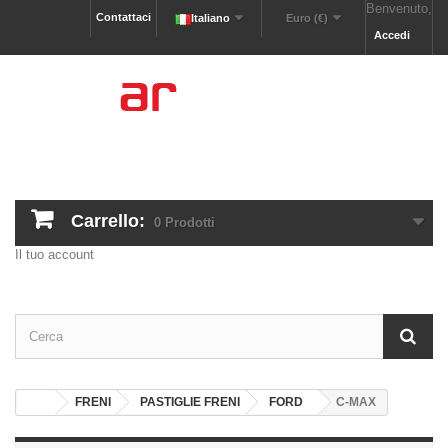
Benvenuto,
Contattaci
Italiano
Euro (€)
Accedi
Carrello:
0
Prodotti
Il tuo account
FRENI
PASTIGLIE FRENI
FORD
C-MAX