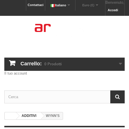
Benvenuto,
Contattaci
Italiano
Euro (€)
Accedi
Carrello:
0
Prodotti
Il tuo account
ADDITIVI
WYNN'S