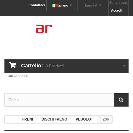
Benvenuto,
Contattaci
Italiano
Euro (€)
Accedi
Carrello:
0
Prodotti
Il tuo account
FRENI
DISCHI FRENO
PEUGEOT
206