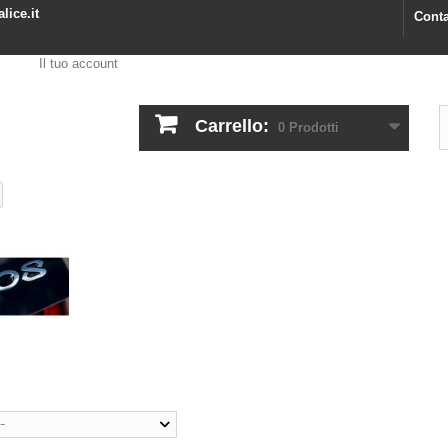
lice.it
Conta
Il tuo account
Carrello:
0
Prodotti
--