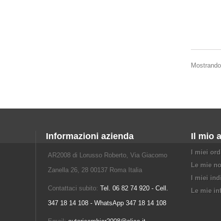
Mostrando 
Informazioni azienda
Il mio 
I miei ord
AR2008 di Lorusso Roberto, Via Giacomo
Le mie no
Zanella 26, 28 00137 Roma Italia
I miei ind
Contattaci subito:
Tel. 06 82 74 920 - Cell.
Le mie in
347 18 14 108 - WhatsApp 347 18 14 108