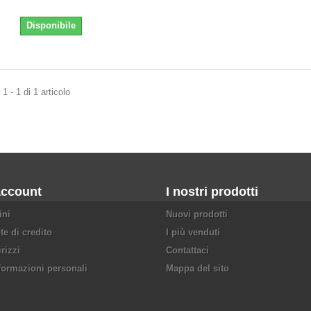
Disponibile
1 - 1 di 1 articolo
account
I nostri prodotti
ini
Nuovi prodotti
te di credito
I più venduti
irizzi
Contattaci
formazioni personali
Mappa del sito