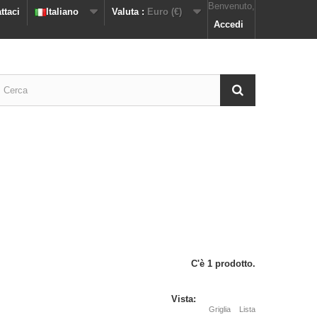
Benvenuto,
ttaci
Italiano
Valuta :
Euro (€)
Accedi
C'è 1 prodotto.
Vista:
Griglia
Lista