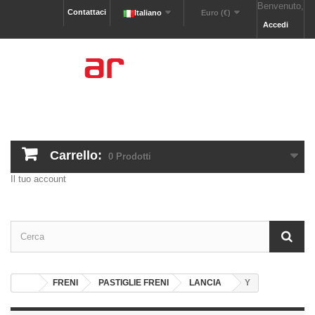
Benvenuto,
Contattaci
Italiano
Euro (€)
Accedi
Carrello:
0
Prodotti
Il tuo account
FRENI
PASTIGLIE FRENI
LANCIA
Y