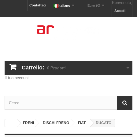
Benvenuto,
Contattaci
Italiano
Euro (€)
Accedi
Carrello:
0
Prodotti
Il tuo account
FRENI
DISCHI FRENO
FIAT
DUCATO