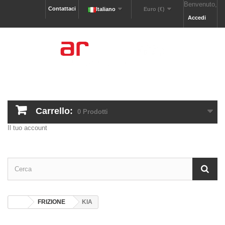
Benvenuto,
Contattaci
Italiano
Euro (€)
Accedi
Carrello:
0
Prodotti
Il tuo account
FRIZIONE
KIA