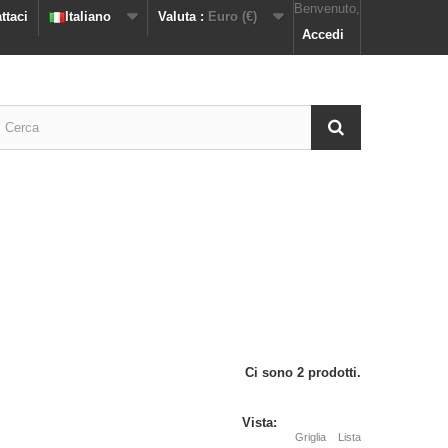
Benvenuto,
ttaci
Italiano
Valuta :
Euro (€)
Accedi
Ci sono 2 prodotti.
Vista:
Griglia
Lista