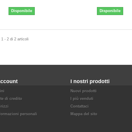
Disponibile
Disponibile
 - 2 di 2 articoli
account
I nostri prodotti
ini
Nuovi prodotti
te di credito
I più venduti
irizzi
Contattaci
formazioni personali
Mappa del sito