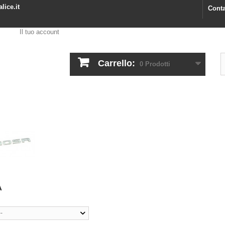
lice.it
Conta
Il tuo account
Carrello:
0
Prodotti
A
--