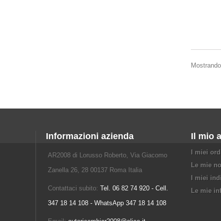
Mostrando 1
Informazioni azienda
Il mio 
I miei ord
AR2008 di Lorusso Roberto, Via Giacomo
Le mie no
Zanella 26, 28 00137 Roma Italia
I miei ind
Contattaci subito:
Tel. 06 82 74 920 - Cell.
Le mie in
347 18 14 108 - WhatsApp 347 18 14 108