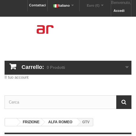
Benvenuto,
Contattaci
Italiano
Euro (€)
Accedi
Carrello:
0
Prodotti
Il tuo account
FRIZIONE
ALFA ROMEO
GTV