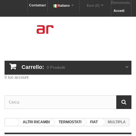
Benvenuto,
Contattaci
Italiano
Euro (€)
Accedi
Carrello:
0
Prodotti
Il tuo account
ALTRI RICAMBI
TERMOSTATI
FIAT
MULTIPLA