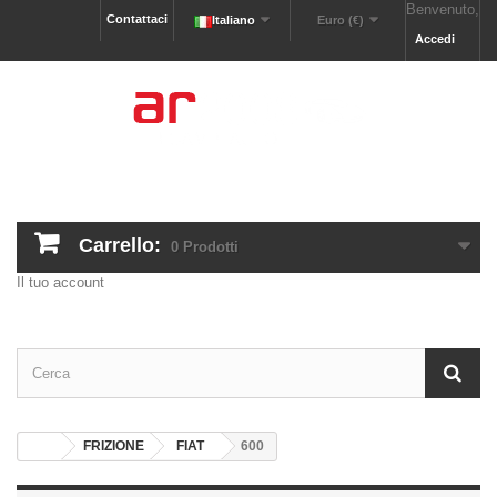
Benvenuto,
Contattaci
Italiano
Euro (€)
Accedi
Carrello:
0
Prodotti
Il tuo account
FRIZIONE
FIAT
600