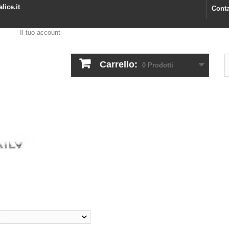
lice.it
Conta
Il tuo account
Carrello:
0
Prodotti
--