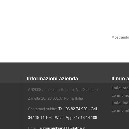
Mostrando 
Informazioni azienda
Il mio 
I miei ord
AR2008 di Lorusso Roberto, Via Giacomo
Le mie no
Zanella 26, 28 00137 Roma Italia
I miei ind
Contattaci subito:
Tel. 06 82 74 920 - Cell.
Le mie in
347 18 14 108 - WhatsApp 347 18 14 108
Email:
autoricambiar2008@alice.it