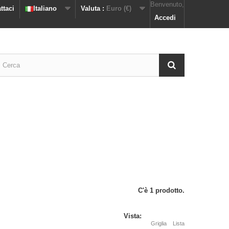
Benvenuto,
ttaci
Italiano
Valuta :
Euro (€)
Accedi
C'è 1 prodotto.
Vista:
Griglia
Lista