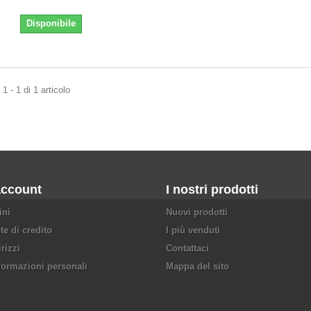
Disponibile
1 - 1 di 1 articolo
account
I nostri prodotti
ini
Nuovi prodotti
te di credito
I più venduti
irizzi
Contattaci
formazioni personali
Mappa del sito