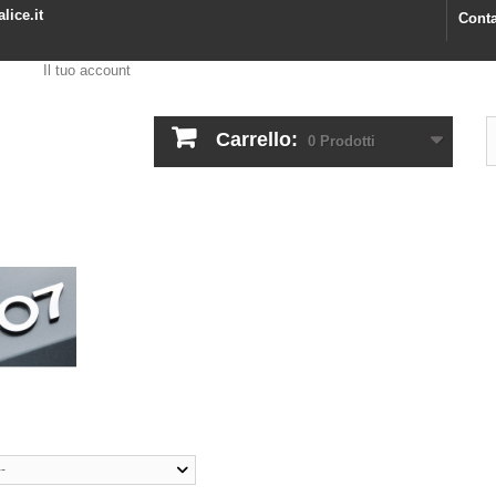
lice.it
Conta
Il tuo account
Carrello:
0
Prodotti
--