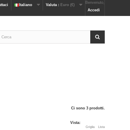
Benvenuto,
ttaci
Italiano
Valuta :
Euro (€)
Accedi
Ci sono 3 prodotti.
Vista:
Griglia
Lista