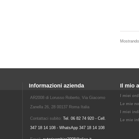
Mostrando 1
Informazioni azienda
Il mio 
I miei ord
AR2008 di Lorusso Roberto, Via Giacomo
Le mie no
Zanella 26, 28 00137 Roma Italia
I miei ind
Contattaci subito:
Tel. 06 82 74 920 - Cell.
Le mie in
347 18 14 108 - WhatsApp 347 18 14 108