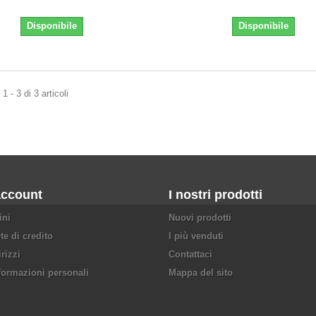
Disponibile
Disponibile
 - 3 di 3 articoli
account
I nostri prodotti
ini
Nuovi prodotti
te di credito
I più venduti
irizzi
Contattaci
formazioni personali
Mappa del sito