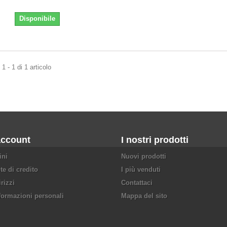
Disponibile
1 - 1 di 1 articolo
account
I nostri prodotti
ini
Nuovi prodotti
te di credito
I più venduti
irizzi
Contattaci
formazioni personali
Mappa del sito