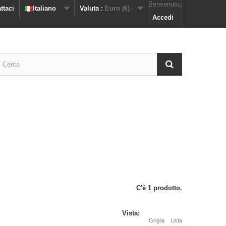
Benvenuto,
ttaci
Italiano
Valuta :
Euro (€)
Accedi
C'è 1 prodotto.
Vista:
Griglia
Lista