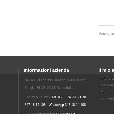
Mostrando 
Informazioni azienda
Il mio 
I miei ord
AR2008 di Lorusso Roberto, Via Giacomo
Le mie no
Zanella 26, 28 00137 Roma Italia
I miei ind
Contattaci subito:
Tel. 06 82 74 920 - Cell.
Le mie in
347 18 14 108 - WhatsApp 347 18 14 108