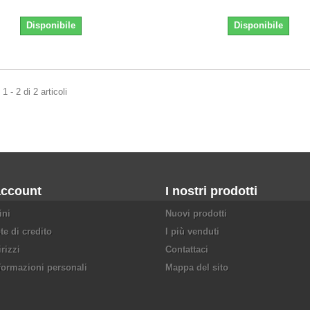
Disponibile
Disponibile
 - 2 di 2 articoli
account
I nostri prodotti
ini
Nuovi prodotti
te di credito
I più venduti
irizzi
Contattaci
formazioni personali
Mappa del sito