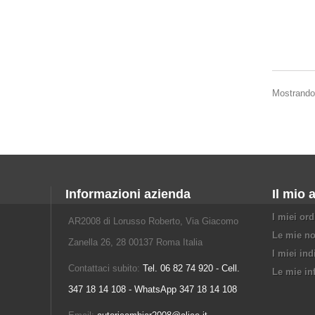
Mostrando 1
Informazioni azienda
Il mio 
I miei ord
AR2008 di Lorusso Roberto, Via Giacomo
Le mie no
Zanella 26, 28 00137 Roma Italia
I miei ind
Contattaci subito:
Tel. 06 82 74 920 - Cell.
Le mie in
347 18 14 108 - WhatsApp 347 18 14 108