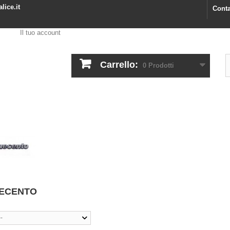
lice.it
Conta
Il tuo account
Carrello:
0
Prodotti
UECENTO
--