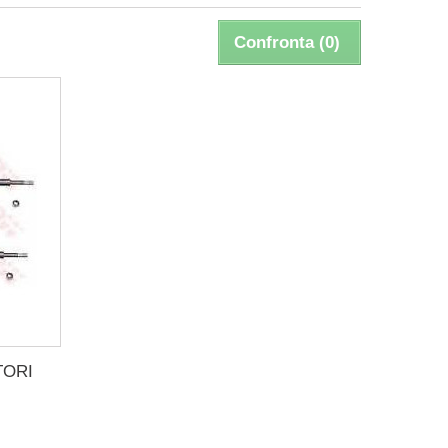
Confronta (
0
)
TORI