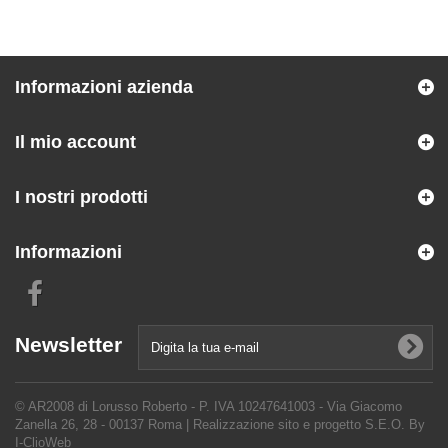
Informazioni azienda
Il mio account
I nostri prodotti
Informazioni
Newsletter
© AR2008 di Lorusso Roberto - P. IVA 10247641003 - Via Giacomo
Zanella 26, 28 - 00137 Roma |
Realizzazione sito e progetto S.E.O. By
I-ClioWeb