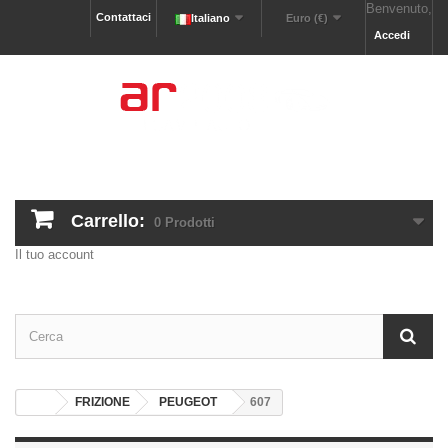
Benvenuto,
Contattaci
Italiano
Euro (€)
Accedi
Carrello:
0
Prodotti
Il tuo account
FRIZIONE
PEUGEOT
607