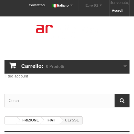
Benvenuto,
Contattaci
Italiano
Euro (€)
Accedi
Carrello:
0
Prodotti
Il tuo account
FRIZIONE
FIAT
ULYSSE