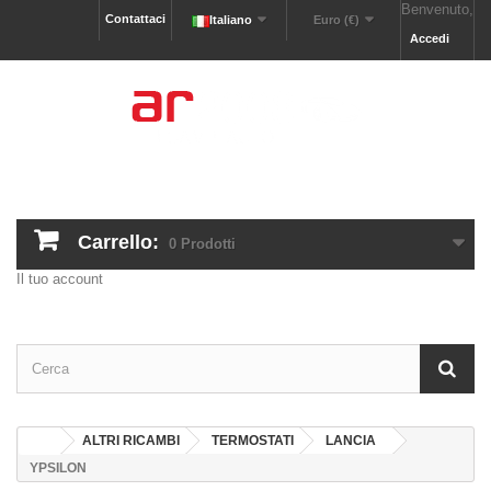
Benvenuto,
Contattaci
Italiano
Euro (€)
Accedi
Carrello:
0
Prodotti
Il tuo account
ALTRI RICAMBI
TERMOSTATI
LANCIA
YPSILON