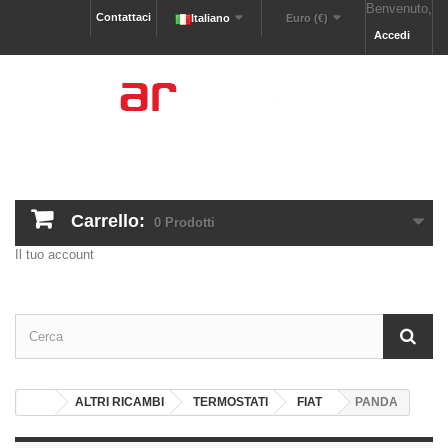
Benvenuto,
Contattaci
Italiano
Euro (€)
Accedi
Carrello:
0
Prodotti
Il tuo account
ALTRI RICAMBI
TERMOSTATI
FIAT
PANDA