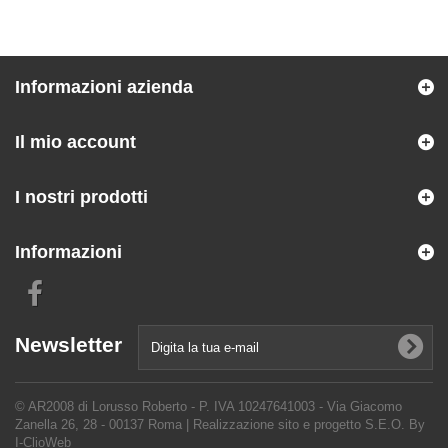
Informazioni azienda
Il mio account
I nostri prodotti
Informazioni
Newsletter
© AR2008 di Lorusso Roberto - P. IVA 10247641003 - Via Giacomo
Zanella 26, 28 - 00137 Roma |
Realizzazione sito e progetto S.E.O. By
I-ClioWeb