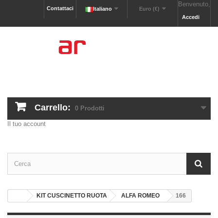
Benvenuto,
Contattaci
Italiano
Euro (€)
Accedi
Carrello:
0
Prodotti
Il tuo account
KIT CUSCINETTO RUOTA
ALFA ROMEO
166