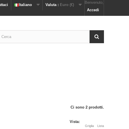
Benvenuto,
ttaci
Italiano
Valuta :
Euro (€)
Accedi
Ci sono 2 prodotti.
Vista:
Griglia
Lista