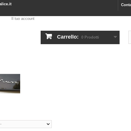
lice.it
Conta
Il tuo account
Carrello:
0
Prodotti
--