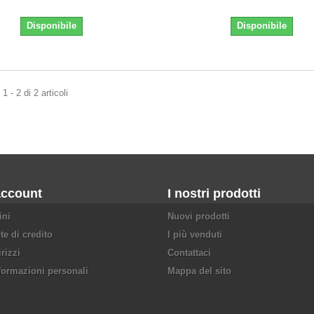
Disponibile
Disponibile
 - 2 di 2 articoli
account
I nostri prodotti
ini
Nuovi prodotti
te di credito
I più venduti
irizzi
Contattaci
formazioni personali
Mappa del sito