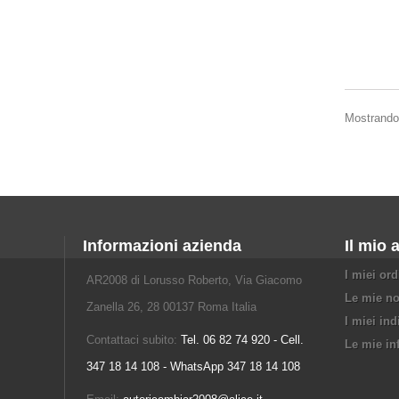
Mostrando 1
Informazioni azienda
Il mio 
I miei ord
AR2008 di Lorusso Roberto, Via Giacomo
Le mie no
Zanella 26, 28 00137 Roma Italia
I miei ind
Contattaci subito:
Tel. 06 82 74 920 - Cell.
Le mie in
347 18 14 108 - WhatsApp 347 18 14 108