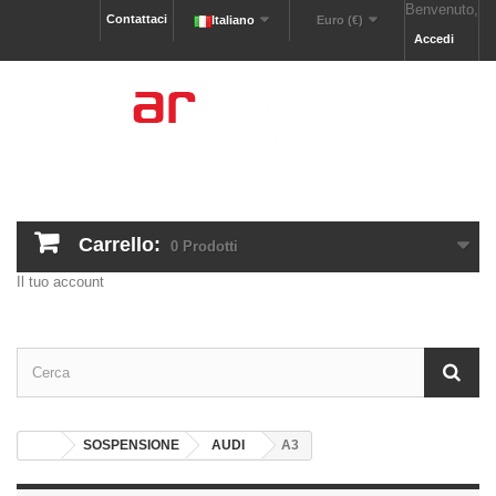
Benvenuto,
Contattaci
Italiano
Euro (€)
Accedi
Carrello:
0
Prodotti
Il tuo account
SOSPENSIONE
AUDI
A3