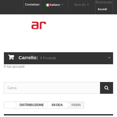
Benvenuto,
Contattaci
Italiano
Euro (€)
Accedi
Carrello:
0
Prodotti
Il tuo account
DISTRIBUZIONE
SKODA
FABIA