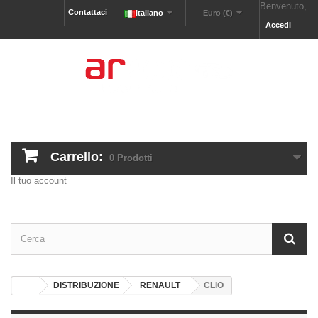
Benvenuto,
Contattaci
Italiano
Euro (€)
Accedi
Carrello:
0
Prodotti
Il tuo account
DISTRIBUZIONE
RENAULT
CLIO