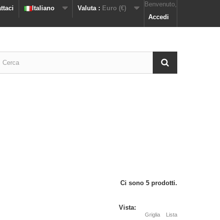
Benvenuto,
ttaci
Italiano
Valuta :
Euro (€)
Accedi
Ci sono 5 prodotti.
Vista:
Griglia
Lista