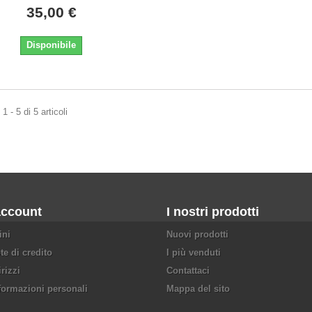
35,00 €
Disponibile
 - 5 di 5 articoli
account
I nostri prodotti
ini
Nuovi prodotti
te di credito
I più venduti
irizzi
Contattaci
formazioni personali
Mappa del sito