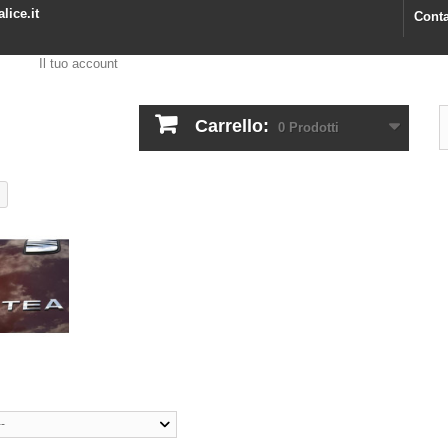
lice.it
Conta
Il tuo account
Carrello:
0
Prodotti
A
--