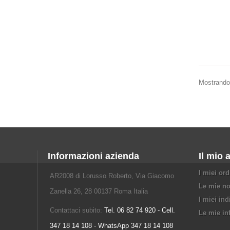
Mostrando 1
Informazioni azienda
Il mio 
I miei ord
AR2008 di Lorusso Roberto, Via Giacomo
Le mie no
Zanella 26, 28 00137 Roma Italia
I miei ind
Contattaci subito:
Tel. 06 82 74 920 - Cell.
Le mie in
347 18 14 108 - WhatsApp 347 18 14 108