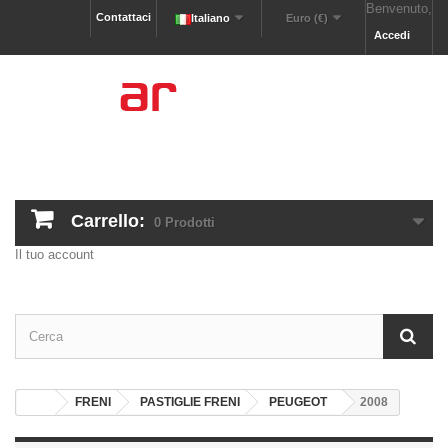
Benvenuto,
Contattaci
Italiano
Euro (€)
Accedi
Carrello:
0
Prodotti
Il tuo account
FRENI
PASTIGLIE FRENI
PEUGEOT
2008