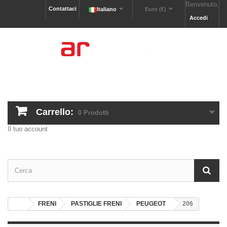
Benvenuto,
Contattaci
Italiano
Euro (€)
Accedi
Carrello:
0
Prodotti
Il tuo account
FRENI
PASTIGLIE FRENI
PEUGEOT
206