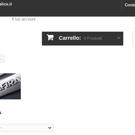
lice.it
Conta
Il tuo account
Carrello:
0
Prodotti
A
A
--