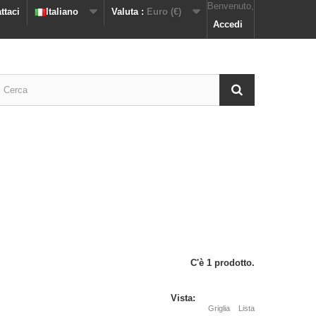
Benvenuto,
ttaci
Italiano
Valuta :
Euro (€)
Accedi
C'è 1 prodotto.
Vista:
Griglia
Lista