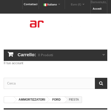
Benvenuto,
Contattaci
Italiano
Euro (€)
Accedi
Carrello:
0
Prodotti
Il tuo account
AMMORTIZZATORI
FORD
FIESTA