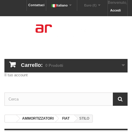
Benvenuto,
Contattaci
Italiano
Euro (€)
Accedi
Carrello:
0
Prodotti
Il tuo account
AMMORTIZZATORI
FIAT
STILO