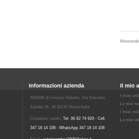
Mostrando 
Informazioni azienda
Il mio 
I miei ord
AR2008 di Lorusso Roberto, Via Giacomo
Le mie no
Zanella 26, 28 00137 Roma Italia
I miei ind
Contattaci subito:
Tel. 06 82 74 920 - Cell.
Le mie in
347 18 14 108 - WhatsApp 347 18 14 108