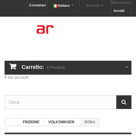
Benvenuto,
Contattaci
Italiano
Euro (€)
Accedi
Carrello:
0
Prodotti
Il tuo account
FRIZIONE
VOLKSWAGEN
BORA