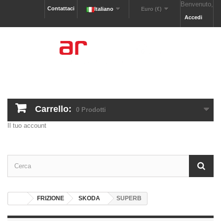
Benvenuto,
Contattaci
Italiano
Euro (€)
Accedi
Carrello:
0
Prodotti
Il tuo account
FRIZIONE
SKODA
SUPERB