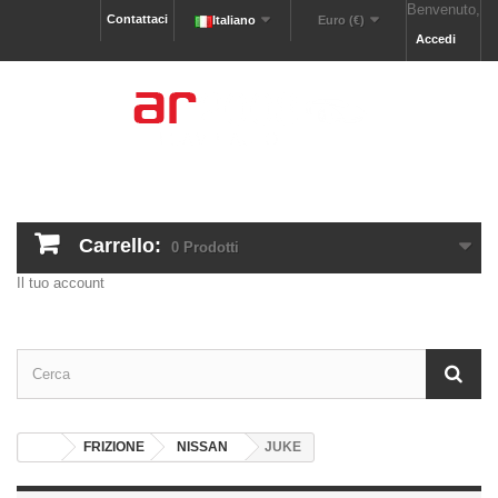
Benvenuto,
Contattaci
Italiano
Euro (€)
Accedi
Carrello:
0
Prodotti
Il tuo account
FRIZIONE
NISSAN
JUKE