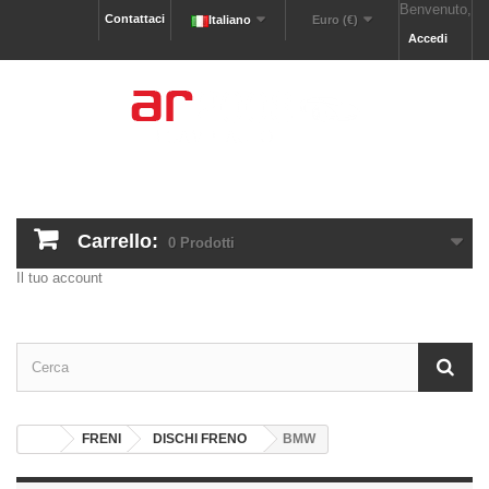
Benvenuto,
Contattaci
Italiano
Euro (€)
Accedi
Carrello:
0
Prodotti
Il tuo account
FRENI
DISCHI FRENO
BMW