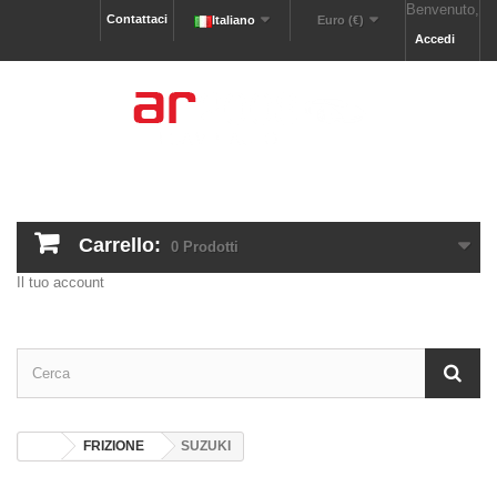
Benvenuto,
Contattaci
Italiano
Euro (€)
Accedi
Carrello:
0
Prodotti
Il tuo account
FRIZIONE
SUZUKI