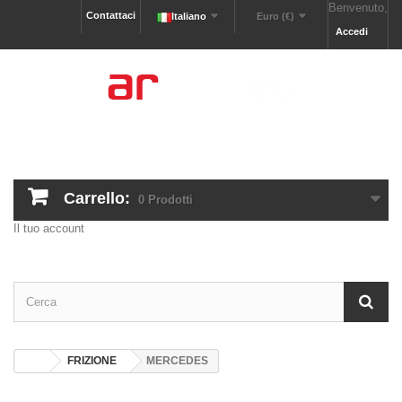
Benvenuto,
Contattaci
Italiano
Euro (€)
Accedi
Carrello:
0
Prodotti
Il tuo account
FRIZIONE
MERCEDES